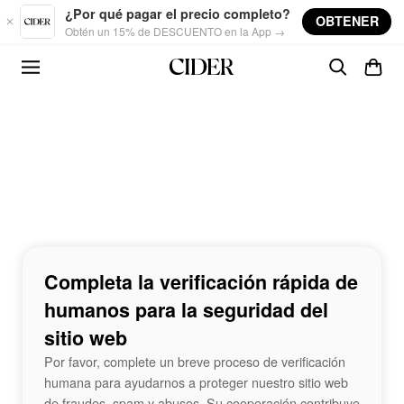
Skip to main content
¿Por qué pagar el precio completo?
OBTENER
Obtén un 15% de DESCUENTO en la App →
Completa la verificación rápida de
humanos para la seguridad del
sitio web
Por favor, complete un breve proceso de verificación
humana para ayudarnos a proteger nuestro sitio web
de fraudes, spam y abusos. Su cooperación contribuye