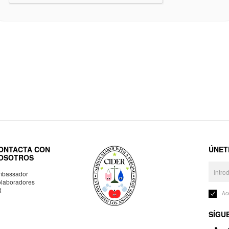
ONTACTA CON
ÚNET
OSOTROS
bassador
laboradores
R
Ac
SÍGU