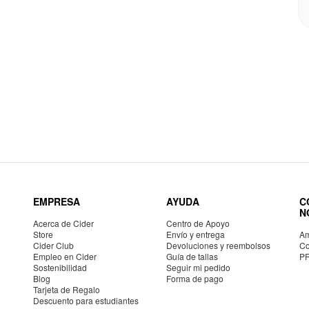
EMPRESA
AYUDA
C
N
Acerca de Cider
Centro de Apoyo
Store
Envío y entrega
Am
Cider Club
Devoluciones y reembolsos
Co
Empleo en Cider
Guía de tallas
P
Sostenibilidad
Seguir mi pedido
Blog
Forma de pago
Tarjeta de Regalo
Descuento para estudiantes