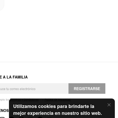
E A LA FAMILIA
REGISTRARSE
epto los
Términos y Condiciones
y la
Política de privacidad
.
Utilizamos cookies para brindarte la
ENOS
mejor experiencia en nuestro sitio web.