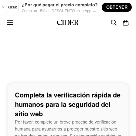
Skip to main content
¿Por qué pagar el precio completo?
OBTENER
Obtén un 15% de DESCUENTO en la App →
Completa la verificación rápida de
humanos para la seguridad del
sitio web
Por favor, complete un breve proceso de verificación
humana para ayudarnos a proteger nuestro sitio web
de fraudes, spam y abusos. Su cooperación contribuye