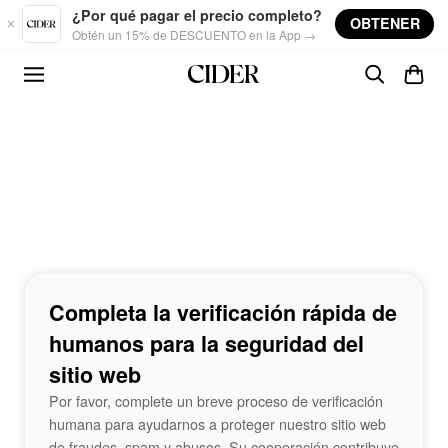
Skip to main content
¿Por qué pagar el precio completo?
OBTENER
Obtén un 15% de DESCUENTO en la App →
Completa la verificación rápida de
humanos para la seguridad del
sitio web
Por favor, complete un breve proceso de verificación
humana para ayudarnos a proteger nuestro sitio web
de fraudes, spam y abusos. Su cooperación contribuye