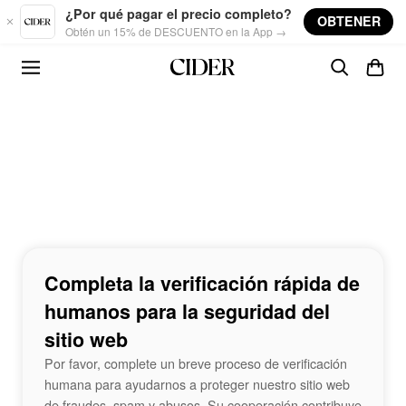
Skip to main content
¿Por qué pagar el precio completo?
OBTENER
Obtén un 15% de DESCUENTO en la App →
Completa la verificación rápida de
humanos para la seguridad del
sitio web
Por favor, complete un breve proceso de verificación
humana para ayudarnos a proteger nuestro sitio web
de fraudes, spam y abusos. Su cooperación contribuye