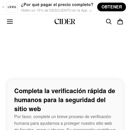
Skip to main content
¿Por qué pagar el precio completo?
OBTENER
Obtén un 15% de DESCUENTO en la App →
Completa la verificación rápida de
humanos para la seguridad del
sitio web
Por favor, complete un breve proceso de verificación
humana para ayudarnos a proteger nuestro sitio web
de fraudes, spam y abusos. Su cooperación contribuye