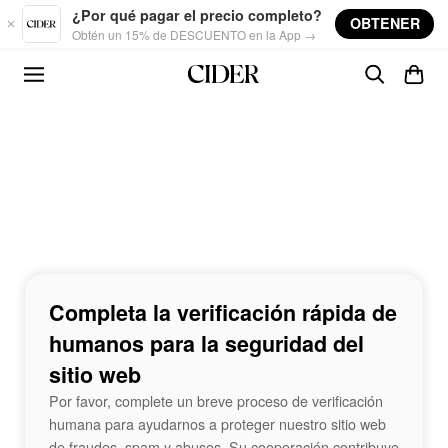
Skip to main content
¿Por qué pagar el precio completo?
OBTENER
Obtén un 15% de DESCUENTO en la App →
Completa la verificación rápida de
humanos para la seguridad del
sitio web
Por favor, complete un breve proceso de verificación
humana para ayudarnos a proteger nuestro sitio web
de fraudes, spam y abusos. Su cooperación contribuye