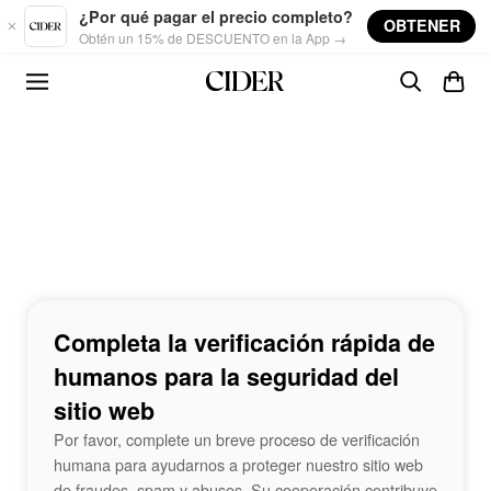
Skip to main content
¿Por qué pagar el precio completo?
OBTENER
Obtén un 15% de DESCUENTO en la App →
Completa la verificación rápida de
humanos para la seguridad del
sitio web
Por favor, complete un breve proceso de verificación
humana para ayudarnos a proteger nuestro sitio web
de fraudes, spam y abusos. Su cooperación contribuye