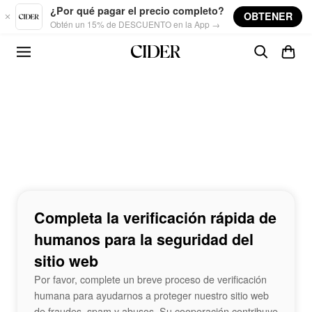
Skip to main content
¿Por qué pagar el precio completo?
OBTENER
Obtén un 15% de DESCUENTO en la App →
Completa la verificación rápida de
humanos para la seguridad del
sitio web
Por favor, complete un breve proceso de verificación
humana para ayudarnos a proteger nuestro sitio web
de fraudes, spam y abusos. Su cooperación contribuye