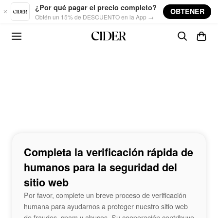
Skip to main content
¿Por qué pagar el precio completo?
OBTENER
Obtén un 15% de DESCUENTO en la App →
Completa la verificación rápida de
humanos para la seguridad del
sitio web
Por favor, complete un breve proceso de verificación
humana para ayudarnos a proteger nuestro sitio web
de fraudes, spam y abusos. Su cooperación contribuye