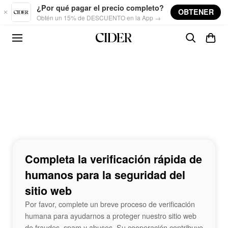
Skip to main content
¿Por qué pagar el precio completo?
OBTENER
Obtén un 15% de DESCUENTO en la App →
Completa la verificación rápida de
humanos para la seguridad del
sitio web
Por favor, complete un breve proceso de verificación
humana para ayudarnos a proteger nuestro sitio web
de fraudes, spam y abusos. Su cooperación contribuye