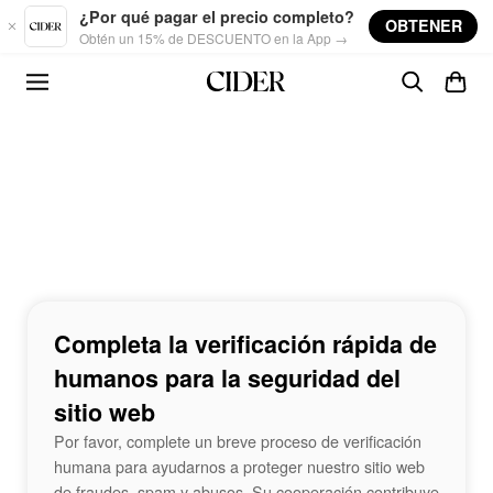
Skip to main content
¿Por qué pagar el precio completo?
OBTENER
Obtén un 15% de DESCUENTO en la App →
Completa la verificación rápida de
humanos para la seguridad del
sitio web
Por favor, complete un breve proceso de verificación
humana para ayudarnos a proteger nuestro sitio web
de fraudes, spam y abusos. Su cooperación contribuye