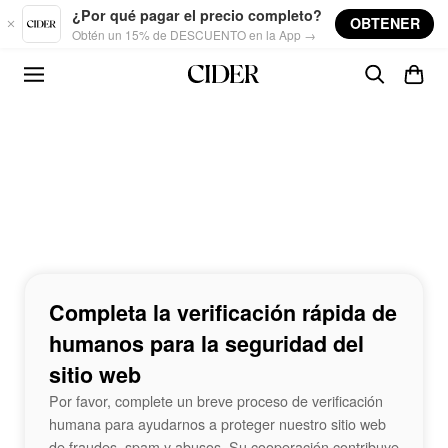
Skip to main content
¿Por qué pagar el precio completo?
OBTENER
Obtén un 15% de DESCUENTO en la App →
Completa la verificación rápida de
humanos para la seguridad del
sitio web
Por favor, complete un breve proceso de verificación
humana para ayudarnos a proteger nuestro sitio web
de fraudes, spam y abusos. Su cooperación contribuye