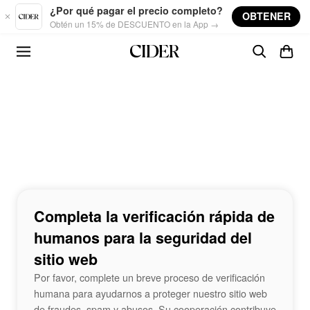
Skip to main content
¿Por qué pagar el precio completo?
OBTENER
Obtén un 15% de DESCUENTO en la App →
Completa la verificación rápida de
humanos para la seguridad del
sitio web
Por favor, complete un breve proceso de verificación
humana para ayudarnos a proteger nuestro sitio web
de fraudes, spam y abusos. Su cooperación contribuye