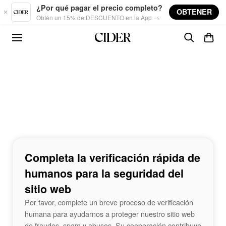
Skip to main content
¿Por qué pagar el precio completo?
OBTENER
Obtén un 15% de DESCUENTO en la App →
Completa la verificación rápida de
humanos para la seguridad del
sitio web
Por favor, complete un breve proceso de verificación
humana para ayudarnos a proteger nuestro sitio web
de fraudes, spam y abusos. Su cooperación contribuye