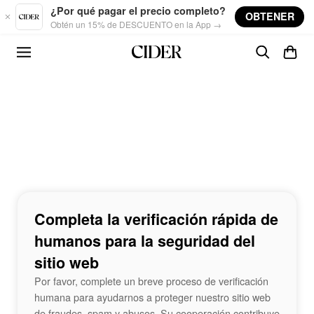
Skip to main content
¿Por qué pagar el precio completo?
OBTENER
Obtén un 15% de DESCUENTO en la App →
Completa la verificación rápida de
humanos para la seguridad del
sitio web
Por favor, complete un breve proceso de verificación
humana para ayudarnos a proteger nuestro sitio web
de fraudes, spam y abusos. Su cooperación contribuye