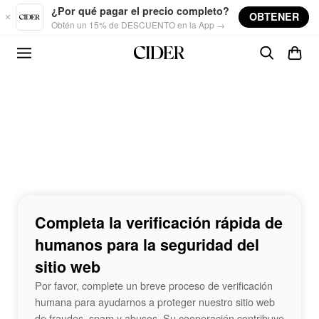
Skip to main content
¿Por qué pagar el precio completo?
OBTENER
Obtén un 15% de DESCUENTO en la App →
Completa la verificación rápida de
humanos para la seguridad del
sitio web
Por favor, complete un breve proceso de verificación
humana para ayudarnos a proteger nuestro sitio web
de fraudes, spam y abusos. Su cooperación contribuye