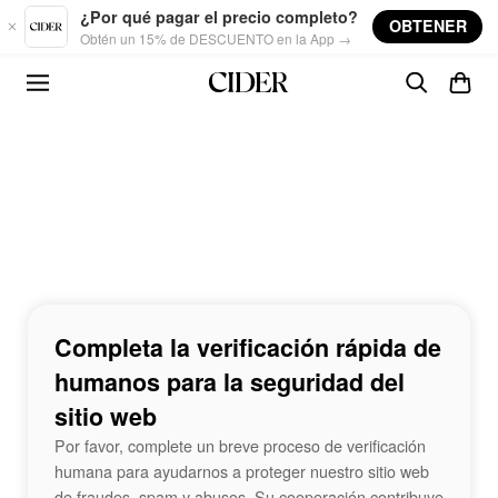
Skip to main content
¿Por qué pagar el precio completo?
OBTENER
Obtén un 15% de DESCUENTO en la App →
Completa la verificación rápida de
humanos para la seguridad del
sitio web
Por favor, complete un breve proceso de verificación
humana para ayudarnos a proteger nuestro sitio web
de fraudes, spam y abusos. Su cooperación contribuye