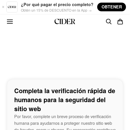
Skip to main content
¿Por qué pagar el precio completo?
OBTENER
Obtén un 15% de DESCUENTO en la App →
Completa la verificación rápida de
humanos para la seguridad del
sitio web
Por favor, complete un breve proceso de verificación
humana para ayudarnos a proteger nuestro sitio web
de fraudes, spam y abusos. Su cooperación contribuye