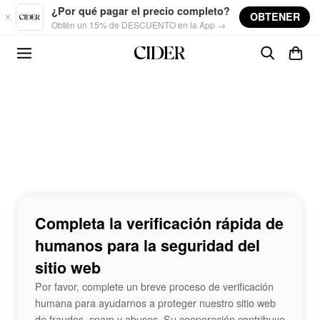
Skip to main content
¿Por qué pagar el precio completo?
OBTENER
Obtén un 15% de DESCUENTO en la App →
Completa la verificación rápida de
humanos para la seguridad del
sitio web
Por favor, complete un breve proceso de verificación
humana para ayudarnos a proteger nuestro sitio web
de fraudes, spam y abusos. Su cooperación contribuye