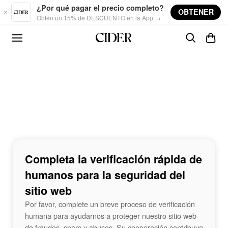
Skip to main content
¿Por qué pagar el precio completo?
OBTENER
Obtén un 15% de DESCUENTO en la App →
Completa la verificación rápida de
humanos para la seguridad del
sitio web
Por favor, complete un breve proceso de verificación
humana para ayudarnos a proteger nuestro sitio web
de fraudes, spam y abusos. Su cooperación contribuye