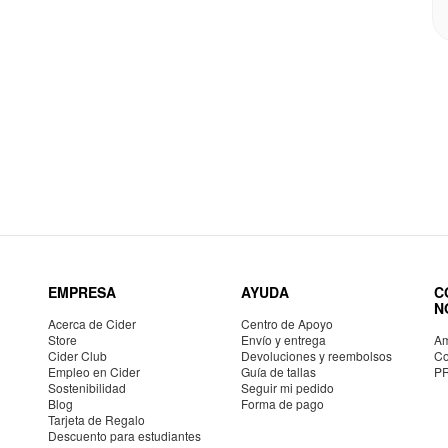
EMPRESA
AYUDA
C
N
Acerca de Cider
Centro de Apoyo
Store
Envío y entrega
Am
Cider Club
Devoluciones y reembolsos
Co
Empleo en Cider
Guía de tallas
P
Sostenibilidad
Seguir mi pedido
Blog
Forma de pago
Tarjeta de Regalo
Descuento para estudiantes