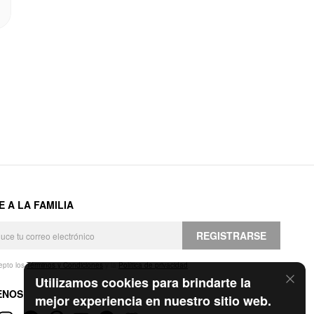
E A LA FAMILIA
REGISTRARSE
epto los
Términos y Condiciones
y la
Política de privacidad
.
Utilizamos cookies para brindarte la
ENOS
mejor experiencia en nuestro sitio web.