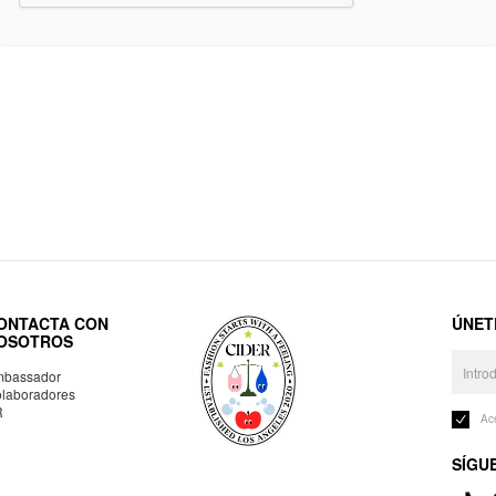
ONTACTA CON
ÚNET
OSOTROS
bassador
laboradores
R
Ac
SÍGU