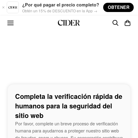
Skip to main content
¿Por qué pagar el precio completo?
OBTENER
Obtén un 15% de DESCUENTO en la App →
Completa la verificación rápida de
humanos para la seguridad del
sitio web
Por favor, complete un breve proceso de verificación
humana para ayudarnos a proteger nuestro sitio web
de fraudes, spam y abusos. Su cooperación contribuye