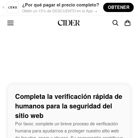
Skip to main content
¿Por qué pagar el precio completo?
OBTENER
Obtén un 15% de DESCUENTO en la App →
Completa la verificación rápida de
humanos para la seguridad del
sitio web
Por favor, complete un breve proceso de verificación
humana para ayudarnos a proteger nuestro sitio web
de fraudes, spam y abusos. Su cooperación contribuye