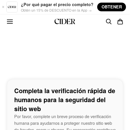
Skip to main content
¿Por qué pagar el precio completo?
OBTENER
Obtén un 15% de DESCUENTO en la App →
Completa la verificación rápida de
humanos para la seguridad del
sitio web
Por favor, complete un breve proceso de verificación
humana para ayudarnos a proteger nuestro sitio web
de fraudes, spam y abusos. Su cooperación contribuye