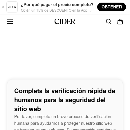
Skip to main content
¿Por qué pagar el precio completo?
OBTENER
Obtén un 15% de DESCUENTO en la App →
Completa la verificación rápida de
humanos para la seguridad del
sitio web
Por favor, complete un breve proceso de verificación
humana para ayudarnos a proteger nuestro sitio web
de fraudes, spam y abusos. Su cooperación contribuye