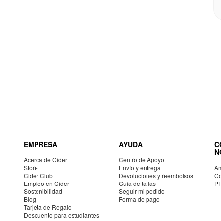
EMPRESA
AYUDA
C
N
Acerca de Cider
Centro de Apoyo
Store
Envío y entrega
Am
Cider Club
Devoluciones y reembolsos
Co
Empleo en Cider
Guía de tallas
P
Sostenibilidad
Seguir mi pedido
Blog
Forma de pago
Tarjeta de Regalo
Descuento para estudiantes