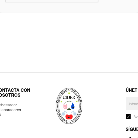
ONTACTA CON
ÚNET
OSOTROS
bassador
laboradores
R
Ac
SÍGU