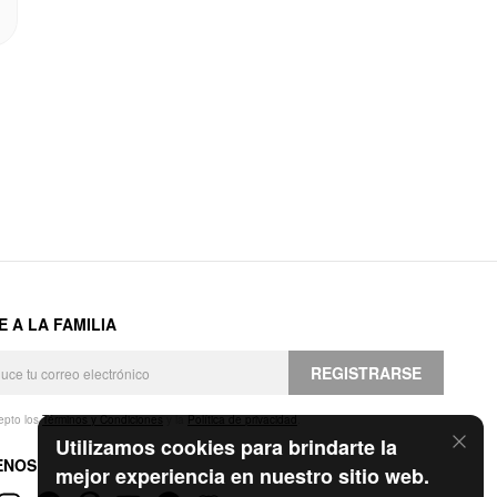
E A LA FAMILIA
REGISTRARSE
epto los
Términos y Condiciones
y la
Política de privacidad
.
Utilizamos cookies para brindarte la
ENOS
mejor experiencia en nuestro sitio web.