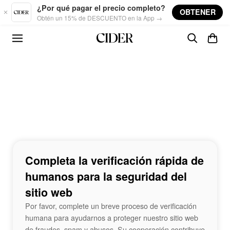
Skip to main content
¿Por qué pagar el precio completo?
OBTENER
Obtén un 15% de DESCUENTO en la App →
Completa la verificación rápida de
humanos para la seguridad del
sitio web
Por favor, complete un breve proceso de verificación
humana para ayudarnos a proteger nuestro sitio web
de fraudes, spam y abusos. Su cooperación contribuye