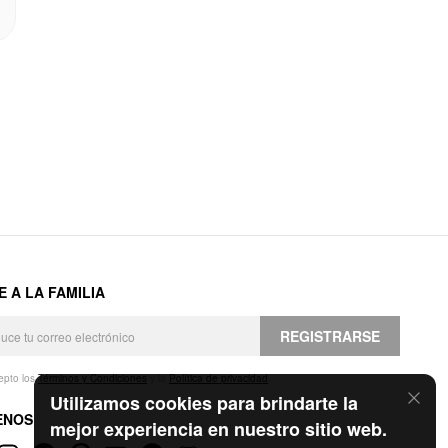
E A LA FAMILIA
REGISTRARSE
epto los
Términos y Condiciones
y la
Política de privacidad
.
Utilizamos cookies para brindarte la
ENOS
mejor experiencia en nuestro sitio web.