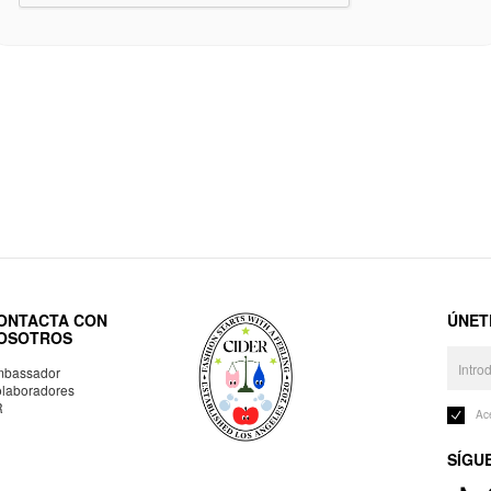
ONTACTA CON
ÚNET
OSOTROS
bassador
laboradores
R
Ac
SÍGU