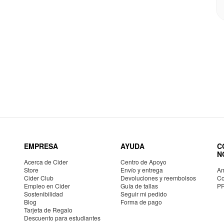
EMPRESA
AYUDA
C
N
Acerca de Cider
Centro de Apoyo
Store
Envío y entrega
Am
Cider Club
Devoluciones y reembolsos
Co
Empleo en Cider
Guía de tallas
P
Sostenibilidad
Seguir mi pedido
Blog
Forma de pago
Tarjeta de Regalo
Descuento para estudiantes