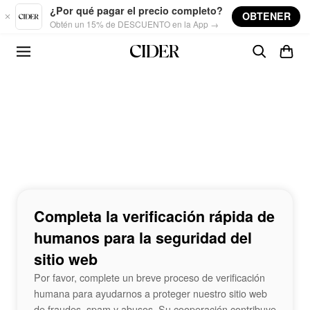
Skip to main content
¿Por qué pagar el precio completo?
OBTENER
Obtén un 15% de DESCUENTO en la App →
Completa la verificación rápida de
humanos para la seguridad del
sitio web
Por favor, complete un breve proceso de verificación
humana para ayudarnos a proteger nuestro sitio web
de fraudes, spam y abusos. Su cooperación contribuye