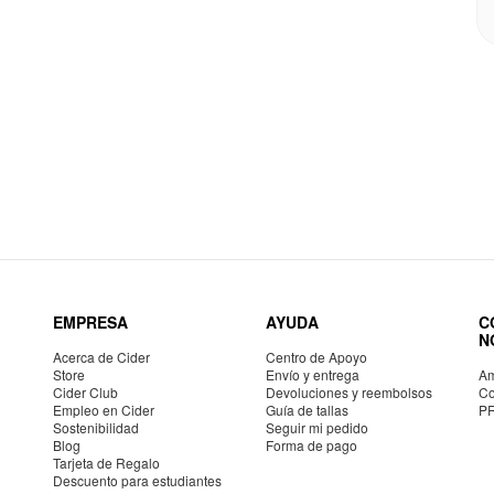
EMPRESA
AYUDA
C
N
Acerca de Cider
Centro de Apoyo
Store
Envío y entrega
Am
Cider Club
Devoluciones y reembolsos
Co
Empleo en Cider
Guía de tallas
P
Sostenibilidad
Seguir mi pedido
Blog
Forma de pago
Tarjeta de Regalo
Descuento para estudiantes