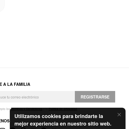
E A LA FAMILIA
REGISTRARSE
epto los
Términos y Condiciones
y la
Política de privacidad
.
Utilizamos cookies para brindarte la
ENOS
mejor experiencia en nuestro sitio web.