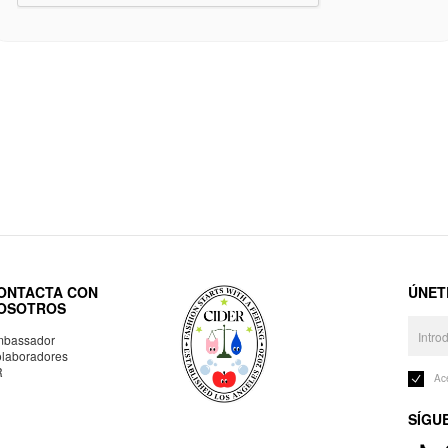
ONTACTA CON
ÚNET
OSOTROS
bassador
laboradores
R
Ac
SÍGU