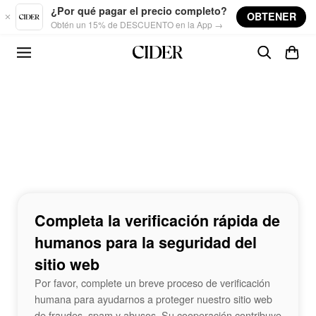
Skip to main content
¿Por qué pagar el precio completo?
OBTENER
Obtén un 15% de DESCUENTO en la App →
Completa la verificación rápida de
humanos para la seguridad del
sitio web
Por favor, complete un breve proceso de verificación
humana para ayudarnos a proteger nuestro sitio web
de fraudes, spam y abusos. Su cooperación contribuye