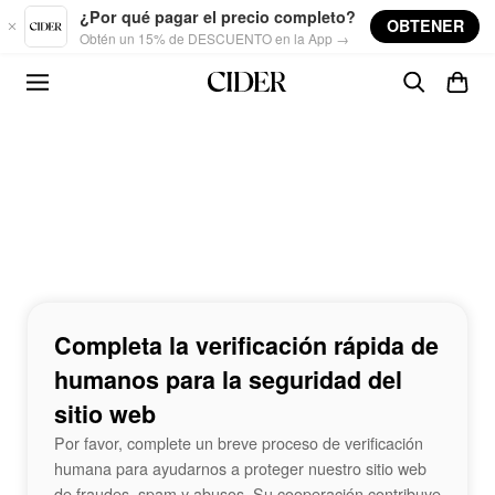
Skip to main content
¿Por qué pagar el precio completo?
OBTENER
Obtén un 15% de DESCUENTO en la App →
Completa la verificación rápida de
humanos para la seguridad del
sitio web
Por favor, complete un breve proceso de verificación
humana para ayudarnos a proteger nuestro sitio web
de fraudes, spam y abusos. Su cooperación contribuye