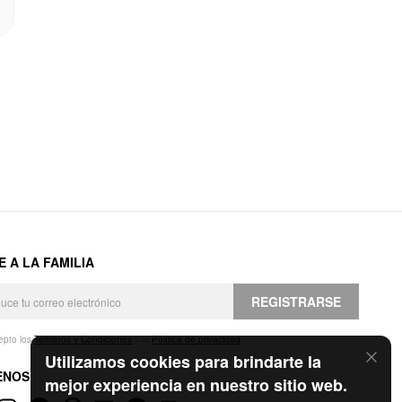
E A LA FAMILIA
REGISTRARSE
epto los
Términos y Condiciones
y la
Política de privacidad
.
Utilizamos cookies para brindarte la
ENOS
mejor experiencia en nuestro sitio web.