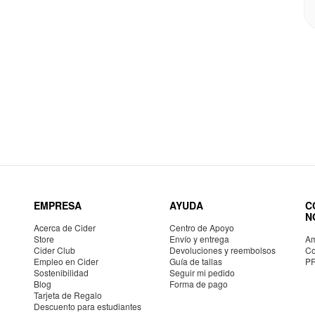
EMPRESA
AYUDA
C
N
Acerca de Cider
Centro de Apoyo
Store
Envío y entrega
Am
Cider Club
Devoluciones y reembolsos
Co
Empleo en Cider
Guía de tallas
P
Sostenibilidad
Seguir mi pedido
Blog
Forma de pago
Tarjeta de Regalo
Descuento para estudiantes