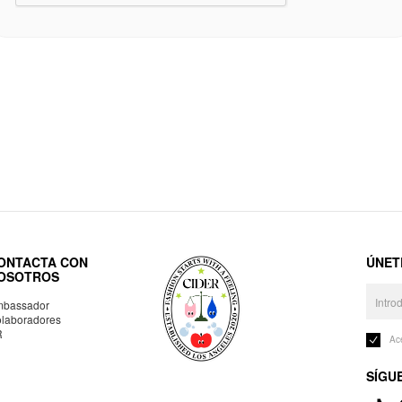
ONTACTA CON
ÚNET
OSOTROS
bassador
laboradores
R
Ac
SÍGU