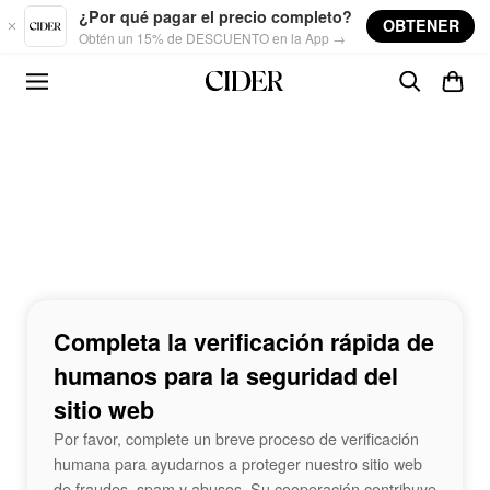
Skip to main content
¿Por qué pagar el precio completo?
OBTENER
Obtén un 15% de DESCUENTO en la App →
Completa la verificación rápida de
humanos para la seguridad del
sitio web
Por favor, complete un breve proceso de verificación
humana para ayudarnos a proteger nuestro sitio web
de fraudes, spam y abusos. Su cooperación contribuye