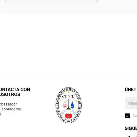
ONTACTA CON
ÚNET
OSOTROS
bassador
laboradores
R
Ac
SÍGU