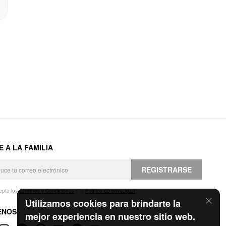
E A LA FAMILIA
REGISTRARSE
epto los
Términos y Condiciones
y la
Política de privacidad
.
Utilizamos cookies para brindarte la
ENOS
mejor experiencia en nuestro sitio web.