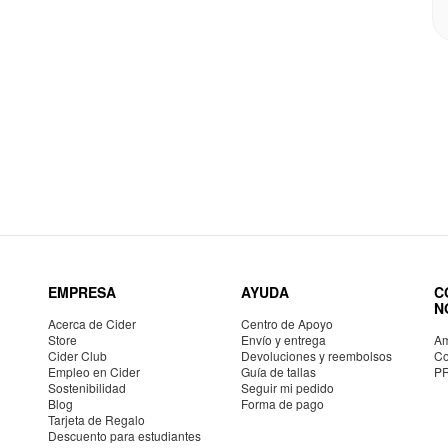
EMPRESA
AYUDA
C
N
Acerca de Cider
Centro de Apoyo
Store
Envío y entrega
Am
Cider Club
Devoluciones y reembolsos
Co
Empleo en Cider
Guía de tallas
P
Sostenibilidad
Seguir mi pedido
Blog
Forma de pago
Tarjeta de Regalo
Descuento para estudiantes