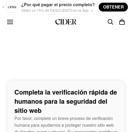
Skip to main content
¿Por qué pagar el precio completo?
OBTENER
Obtén un 15% de DESCUENTO en la App →
Completa la verificación rápida de
humanos para la seguridad del
sitio web
Por favor, complete un breve proceso de verificación
humana para ayudarnos a proteger nuestro sitio web
de fraudes, spam y abusos. Su cooperación contribuye