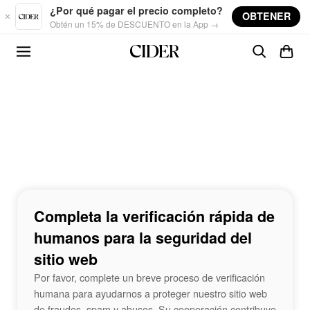
Skip to main content
¿Por qué pagar el precio completo?
OBTENER
Obtén un 15% de DESCUENTO en la App →
Completa la verificación rápida de
humanos para la seguridad del
sitio web
Por favor, complete un breve proceso de verificación
humana para ayudarnos a proteger nuestro sitio web
de fraudes, spam y abusos. Su cooperación contribuye