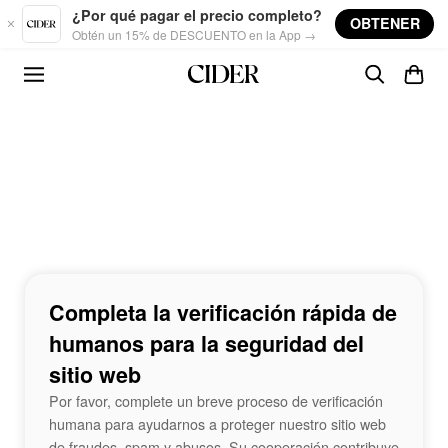
Skip to main content
¿Por qué pagar el precio completo?
OBTENER
Obtén un 15% de DESCUENTO en la App →
Completa la verificación rápida de
humanos para la seguridad del
sitio web
Por favor, complete un breve proceso de verificación
humana para ayudarnos a proteger nuestro sitio web
de fraudes, spam y abusos. Su cooperación contribuye