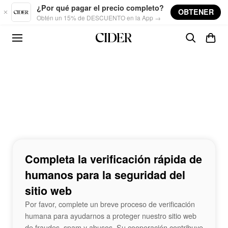
Skip to main content
¿Por qué pagar el precio completo?
OBTENER
Obtén un 15% de DESCUENTO en la App →
Completa la verificación rápida de
humanos para la seguridad del
sitio web
Por favor, complete un breve proceso de verificación
humana para ayudarnos a proteger nuestro sitio web
de fraudes, spam y abusos. Su cooperación contribuye