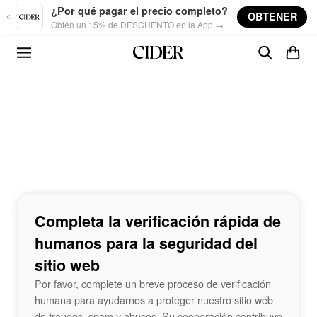
Skip to main content
¿Por qué pagar el precio completo?
OBTENER
Obtén un 15% de DESCUENTO en la App →
Completa la verificación rápida de
humanos para la seguridad del
sitio web
Por favor, complete un breve proceso de verificación
humana para ayudarnos a proteger nuestro sitio web
de fraudes, spam y abusos. Su cooperación contribuye