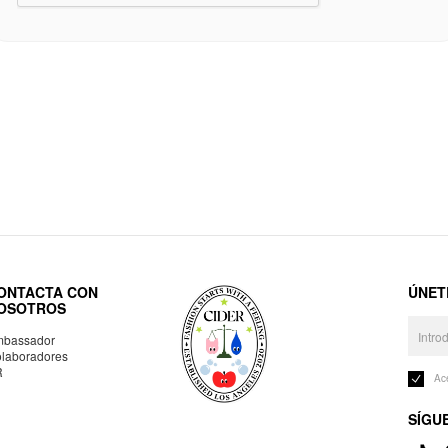
ONTACTA CON
ÚNET
OSOTROS
bassador
laboradores
R
Ac
SÍGU