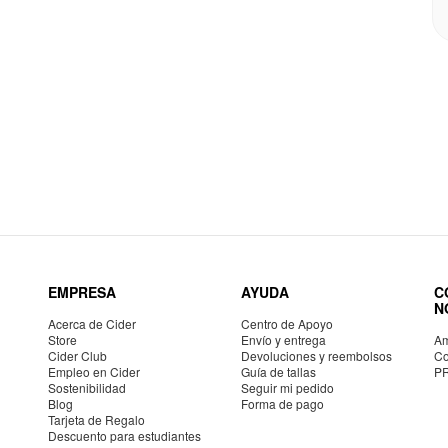
EMPRESA
AYUDA
C
N
Acerca de Cider
Centro de Apoyo
Store
Envío y entrega
Am
Cider Club
Devoluciones y reembolsos
Co
Empleo en Cider
Guía de tallas
P
Sostenibilidad
Seguir mi pedido
Blog
Forma de pago
Tarjeta de Regalo
Descuento para estudiantes