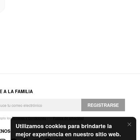
E A LA FAMILIA
REGISTRARSE
epto los
Términos y Condiciones
y la
Política de privacidad
.
Utilizamos cookies para brindarte la
ENOS
mejor experiencia en nuestro sitio web.