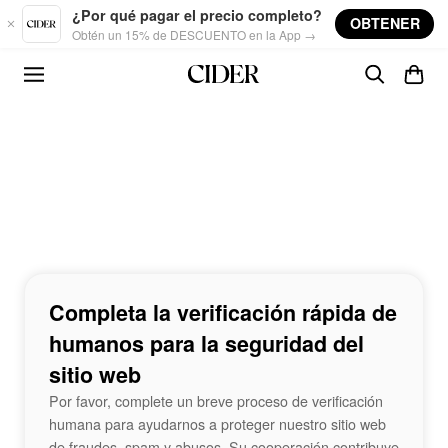
Skip to main content
¿Por qué pagar el precio completo?
OBTENER
Obtén un 15% de DESCUENTO en la App →
Completa la verificación rápida de
humanos para la seguridad del
sitio web
Por favor, complete un breve proceso de verificación
humana para ayudarnos a proteger nuestro sitio web
de fraudes, spam y abusos. Su cooperación contribuye