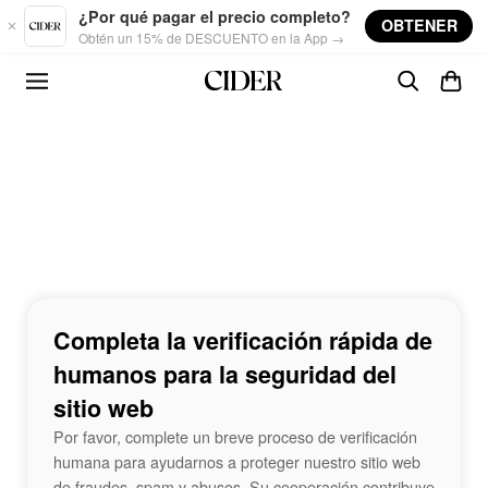
Skip to main content
¿Por qué pagar el precio completo?
OBTENER
Obtén un 15% de DESCUENTO en la App →
Completa la verificación rápida de
humanos para la seguridad del
sitio web
Por favor, complete un breve proceso de verificación
humana para ayudarnos a proteger nuestro sitio web
de fraudes, spam y abusos. Su cooperación contribuye