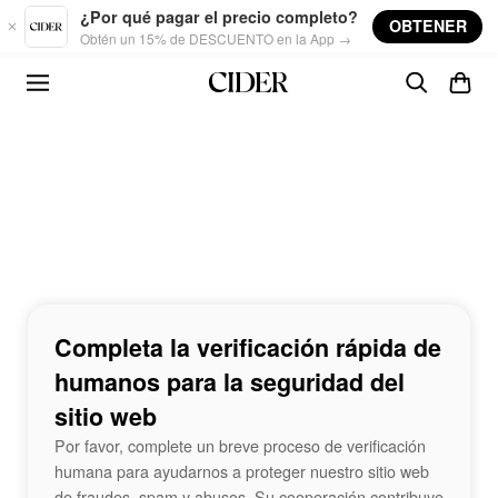
Skip to main content
¿Por qué pagar el precio completo?
OBTENER
Obtén un 15% de DESCUENTO en la App →
Completa la verificación rápida de
humanos para la seguridad del
sitio web
Por favor, complete un breve proceso de verificación
humana para ayudarnos a proteger nuestro sitio web
de fraudes, spam y abusos. Su cooperación contribuye