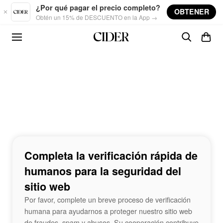
Skip to main content
¿Por qué pagar el precio completo?
OBTENER
Obtén un 15% de DESCUENTO en la App →
Completa la verificación rápida de
humanos para la seguridad del
sitio web
Por favor, complete un breve proceso de verificación
humana para ayudarnos a proteger nuestro sitio web
de fraudes, spam y abusos. Su cooperación contribuye