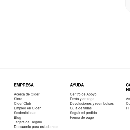
EMPRESA
AYUDA
C
N
Acerca de Cider
Centro de Apoyo
Store
Envío y entrega
Am
Cider Club
Devoluciones y reembolsos
Co
Empleo en Cider
Guía de tallas
P
Sostenibilidad
Seguir mi pedido
Blog
Forma de pago
Tarjeta de Regalo
Descuento para estudiantes