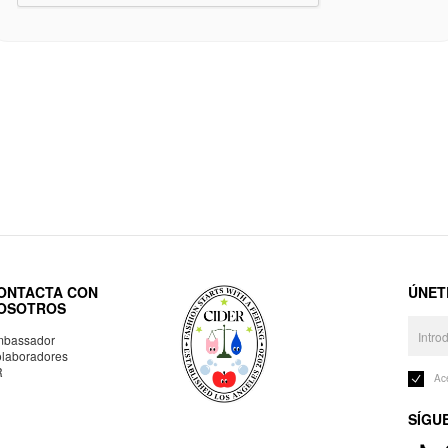
ONTACTA CON
ÚNET
OSOTROS
bassador
laboradores
R
Ac
SÍGU