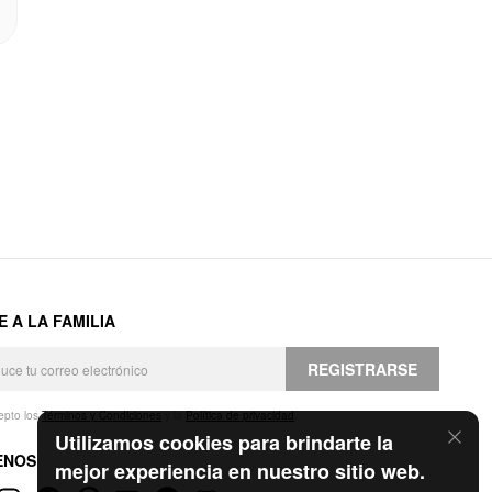
E A LA FAMILIA
REGISTRARSE
epto los
Términos y Condiciones
y la
Política de privacidad
.
Utilizamos cookies para brindarte la
ENOS
mejor experiencia en nuestro sitio web.