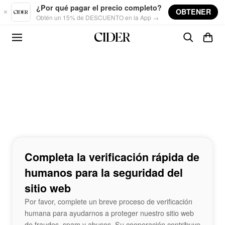
Skip to main content
¿Por qué pagar el precio completo?
OBTENER
Obtén un 15% de DESCUENTO en la App →
Completa la verificación rápida de
humanos para la seguridad del
sitio web
Por favor, complete un breve proceso de verificación
humana para ayudarnos a proteger nuestro sitio web
de fraudes, spam y abusos. Su cooperación contribuye