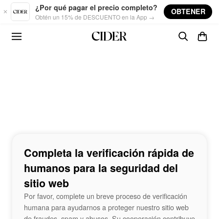
Skip to main content
¿Por qué pagar el precio completo?
OBTENER
Obtén un 15% de DESCUENTO en la App →
Completa la verificación rápida de
humanos para la seguridad del
sitio web
Por favor, complete un breve proceso de verificación
humana para ayudarnos a proteger nuestro sitio web
de fraudes, spam y abusos. Su cooperación contribuye