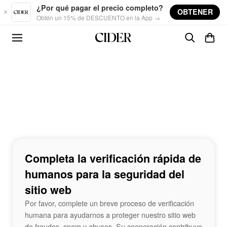
Skip to main content
¿Por qué pagar el precio completo?
OBTENER
Obtén un 15% de DESCUENTO en la App →
Completa la verificación rápida de
humanos para la seguridad del
sitio web
Por favor, complete un breve proceso de verificación
humana para ayudarnos a proteger nuestro sitio web
de fraudes, spam y abusos. Su cooperación contribuye